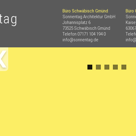
Büro Schwäbisch Gmünd
Büro 
Sonnentag Architektur GmbH
Sonne
Johannisplatz 6
Kaise
73525 Schwäbisch Gmünd
63067
Telefon
07171 104 194 0
Tele
info@sonnentag.de
info
rück