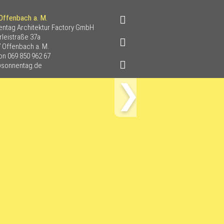
Offenbach a. M.
ntag Architektur Factory GmbH
rleistraße 37a
 Offenbach a. M.
fon
069 850 962 67
@sonnentag.de
Vorwärts