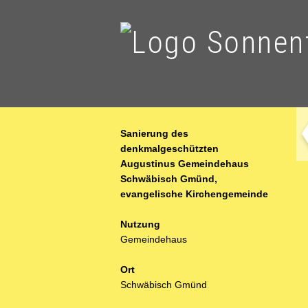
Sanierung des
denkmalgeschützten
Augustinus Gemeindehaus
Zu
Schwäbisch Gmünd,
evangelische Kirchengemeinde
Nutzung
Gemeindehaus
Ort
Schwäbisch Gmünd